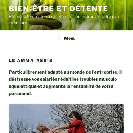
Aller
BIEN-ÊTRE ET DÉTENTE
au
Prenez le temps de vous détendre pour retrouver votre paix
contenu
intérieure !
principal
Menu
LE AMMA-ASSIS
Particulièrement adapté au monde de l’entreprise, il
déstresse vos salariés réduit les troubles musculo
squelettique et augmente la rentabilité de votre
personnel.